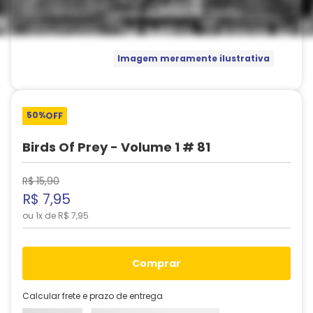
Imagem meramente ilustrativa
50%
OFF
Birds Of Prey - Volume 1 # 81
R$
15
,
90
R$
7
,
95
ou
1
x de
R$
7
,
95
comprar
Calcular frete e prazo de entrega