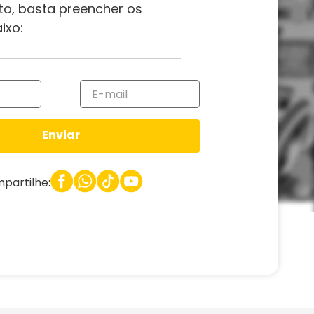
to, basta preencher os
ixo:
Enviar
partilhe: