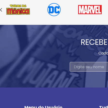
RECEBE
Cada
Menu do Usuário
Tud