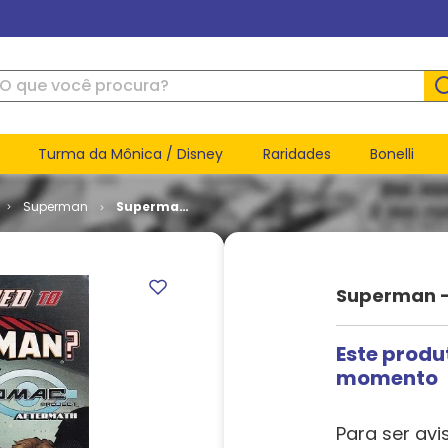
ue você procura?
Turma da Mônica / Disney
Raridades
Bonelli
Superman
Superman
- Volume 2
# 222
Superman -
Este produ
momento
Para ser avi