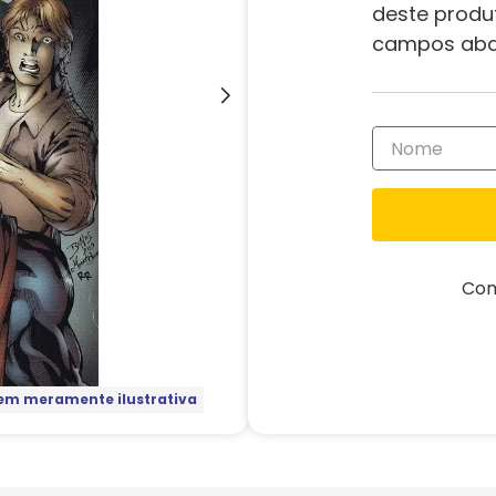
deste produ
campos aba
Com
m meramente ilustrativa