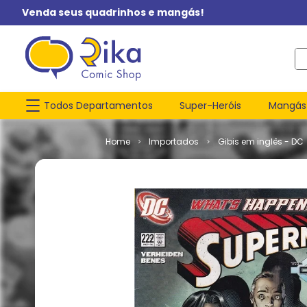
Venda seus quadrinhos e mangás!
O q
Todos Departamentos
Super-Heróis
Mangás
Importados
Gibis em inglês - DC