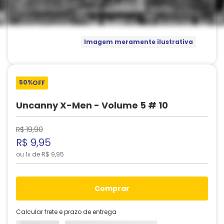
Imagem meramente ilustrativa
50%
OFF
Uncanny X-Men - Volume 5 # 10
R$
19
,
90
R$
9
,
95
ou
1
x de
R$
9
,
95
comprar
Calcular frete e prazo de entrega