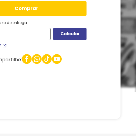
comprar
razo de entrega
P
partilhe: