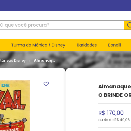
ue você procura?
Turma da Mônica / Disney
Raridades
Bonelli
etâneas Disney
Almanaque
Disney de
Carnaval
# 1 - COM
O BRINDE
Almanaque 
ORIGINAL
O BRINDE O
R$
170
,
00
ou
4
x de
R$
49
,
06