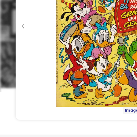
Image