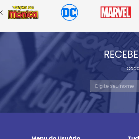
RECEBE
Cada
Menu do Usuário
Tud