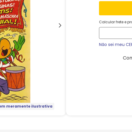
Calcular frete e p
Não sei meu CE
Com
m meramente ilustrativa