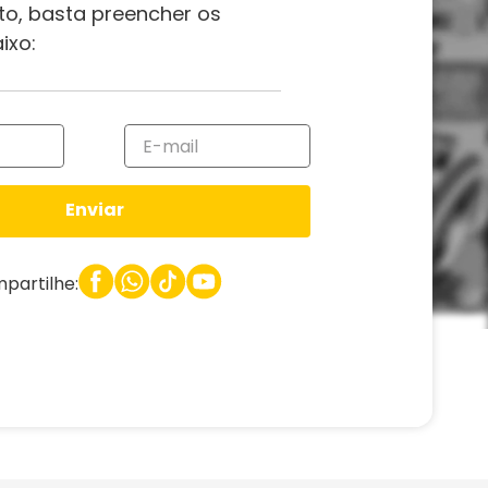
to, basta preencher os
ixo:
Enviar
partilhe: