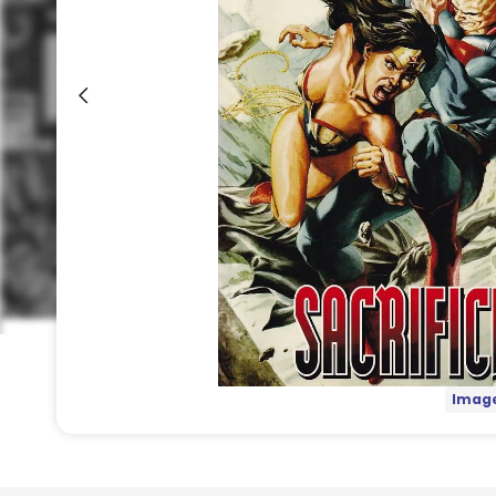
Image