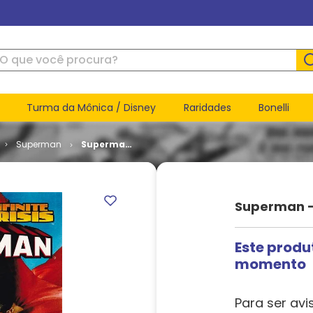
ue você procura?
Turma da Mônica / Disney
Raridades
Bonelli
Superman
Superman
- Sacrifice
(TPB)
Superman - 
Este produ
momento
Para ser avi