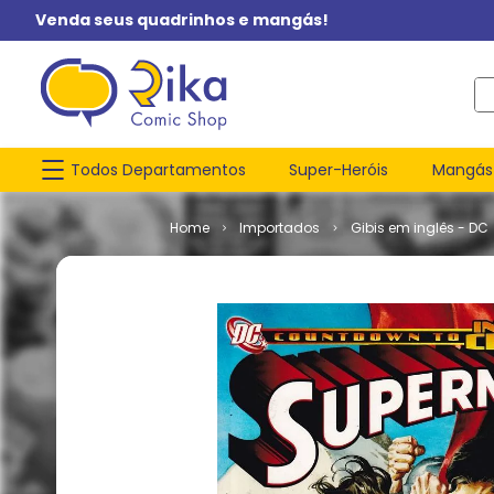
Venda seus quadrinhos e mangás!
O q
Todos Departamentos
Super-Heróis
Mangás
Importados
Gibis em inglês - DC