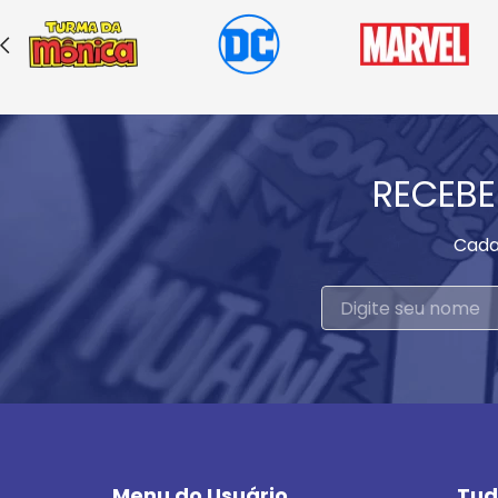
RECEBE
Cada
Menu do Usuário
Tud