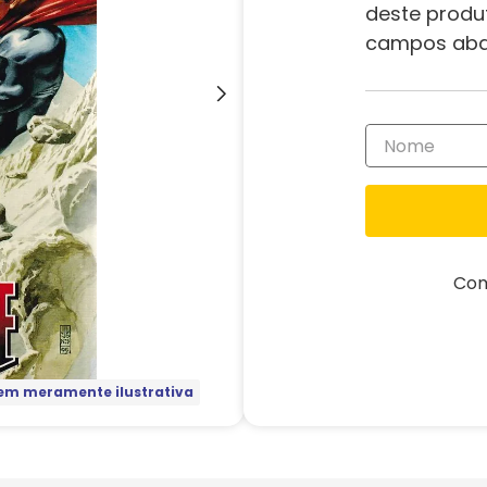
deste produ
campos aba
Com
m meramente ilustrativa