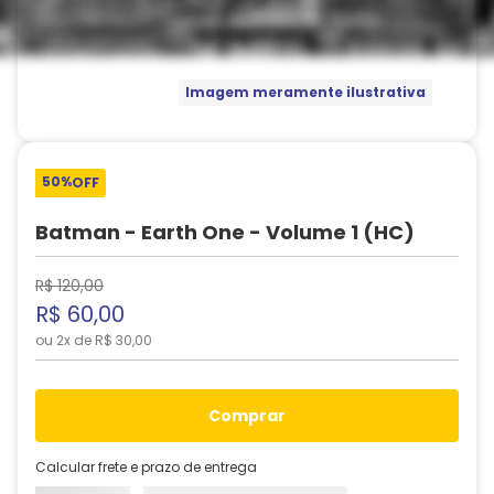
Imagem meramente ilustrativa
50%
OFF
Batman - Earth One - Volume 1 (HC)
R$
120
,
00
R$
60
,
00
ou
2
x de
R$
30
,
00
comprar
Calcular frete e prazo de entrega