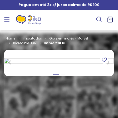
Pague em até 3x s/ juros acima de R$ 100
Importados
Gibis em inglês - Marvel
Incredible Hulk
Immortal Hulk
# 8 - The
Keeper of the
Door (TPB)