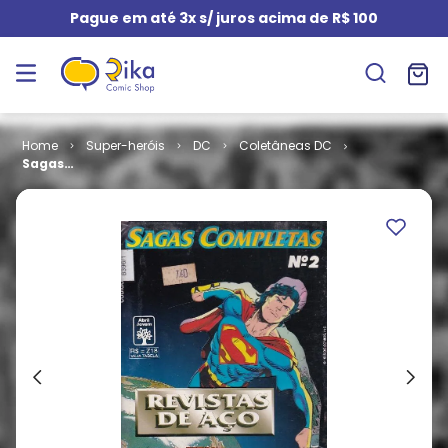
Pague em até 3x s/ juros acima de R$ 100
Super-heróis
DC
Coletâneas DC
Sagas
Completas #
2 - COM O
BRINDE
ORIGINAL -
BOX ORIGINAL
DA ÉPOCA