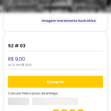
Imagem meramente ilustrativa
52 # 03
R$
9
,
00
ou
1
x de
R$
9
,
00
comprar
Calcular frete e prazo de entrega