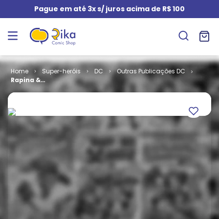
Pague em até 3x s/ juros acima de R$ 100
Super-heróis
DC
Outras Publicações DC
Rapina &
Columba (Os
Novos 52!)