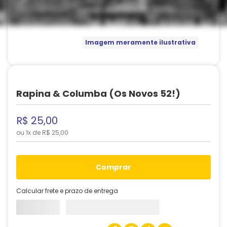
Imagem meramente ilustrativa
Rapina & Columba (Os Novos 52!)
R$
25
,
00
ou
1
x de
R$
25
,
00
comprar
Calcular frete e prazo de entrega