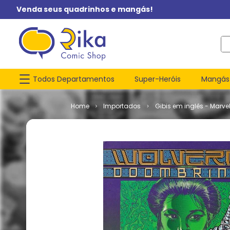
Venda seus quadrinhos e mangás!
O q
Todos Departamentos
Super-Heróis
Mangás
Importados
Gibis em inglês - Marve