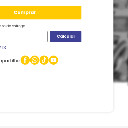
comprar
razo de entrega
P
partilhe: