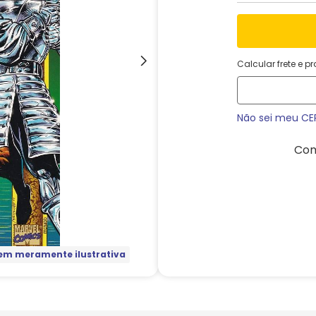
Calcular frete e p
Não sei meu CE
Com
m meramente ilustrativa