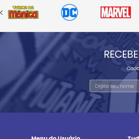
RECEBE
Cada
Menu do Usuário
Tud