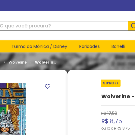
ue você procura?
Turma da Mônica / Disney
Raridades
Bonelli
l
Wolverine
Wolverine
-
Doombringer
(TPB)
50%
OFF
Wolverine 
R$
17
,
50
R$
8
,
75
ou
1
x de
R$
8
,
75