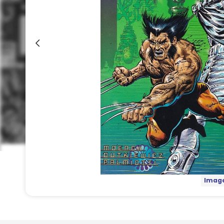
Image