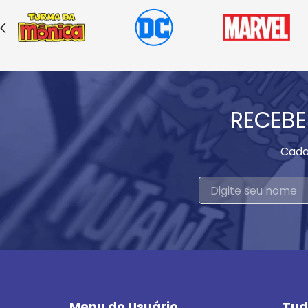
RECEBE
Cada
Menu do Usuário
Tud