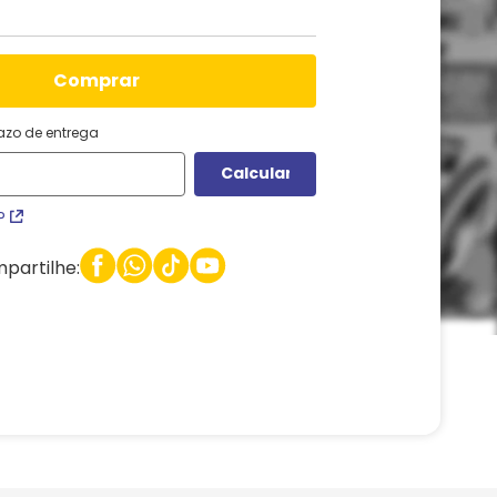
comprar
razo de entrega
P
partilhe: