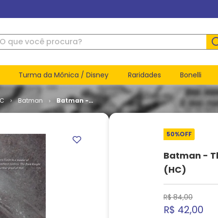
ue você procura?
Turma da Mônica / Disney
Raridades
Bonelli
DC
Batman
Batman -
The Dark
Knight -
Golden
50%
OFF
Dawn (HC)
Batman - T
(HC)
R$
84
,
00
R$
42
,
00