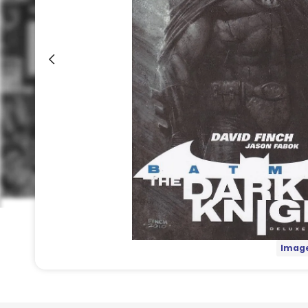
Image