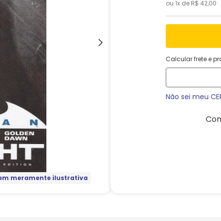
ou
1
x de
R$
42
,
00
Calcular frete e p
Não sei meu CE
Com
m meramente ilustrativa