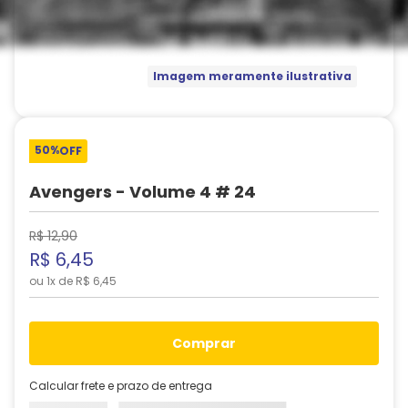
Imagem meramente ilustrativa
50%
OFF
Avengers - Volume 4 # 24
R$
12
,
90
R$
6
,
45
ou
1
x de
R$
6
,
45
comprar
Calcular frete e prazo de entrega