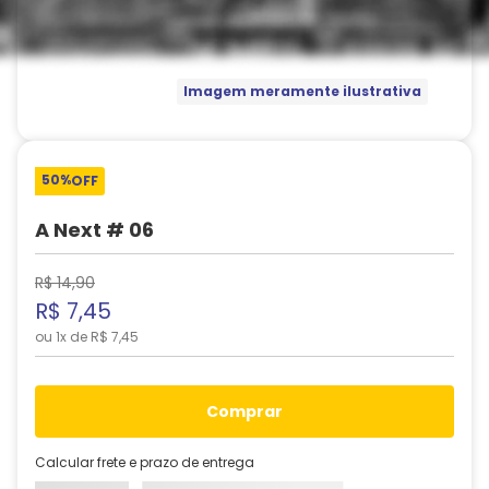
Imagem meramente ilustrativa
50%
OFF
A Next # 06
R$
14
,
90
R$
7
,
45
ou
1
x de
R$
7
,
45
comprar
Calcular frete e prazo de entrega