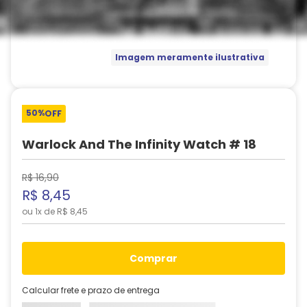
Imagem meramente ilustrativa
50%
OFF
Warlock And The Infinity Watch # 18
R$
16
,
90
R$
8
,
45
ou
1
x de
R$
8
,
45
comprar
Calcular frete e prazo de entrega