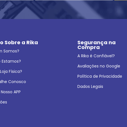
o Sobre a Rika
Segurança na 
Compra
m Somos?
A Rika é Confiável?
 Estamos?
Avaliações no Google
oja Física?
Política de Privacidade
alhe Conosco
Dados Legais
 Nosso APP
ões