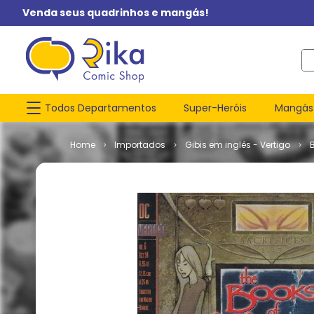
Venda seus quadrinhos e mangás!
O q
Todos Departamentos
Super-Heróis
Mangás
Importados
Gibis em inglês - Vertigo