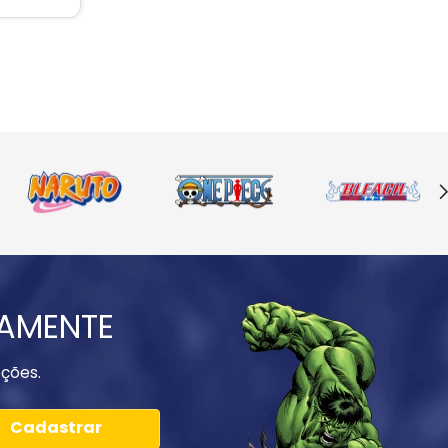
IAMENTE
ções.
Cadastrar