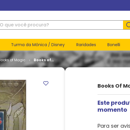
ue você procura?
Turma da Mônica / Disney
Raridades
Bonelli
Books of Magic
Books of
Magic -
Volume 1 #
06
Books Of Ma
Este produ
momento
Para ser avi