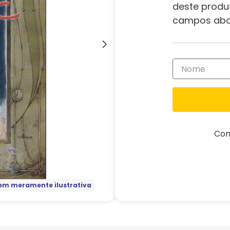
deste produ
campos aba
Com
m meramente ilustrativa