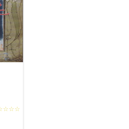
☆
☆
☆
☆