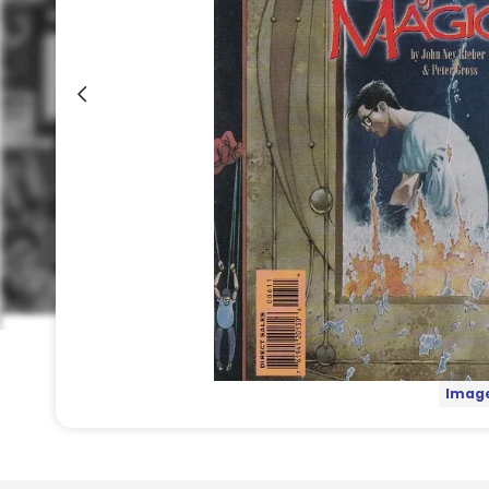
Image