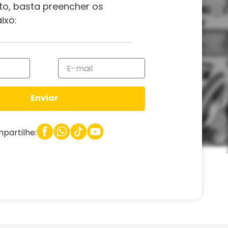
to, basta preencher os
ixo:
Enviar
partilhe: