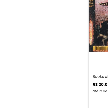
Books o
R$
20
,
0
até
1
x d