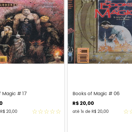
f Magic # 17
Books of Magic # 06
0
R$
20
,
00
☆
☆
☆
☆
☆
☆
e
R$
20
,
00
até
1
x de
R$
20
,
00