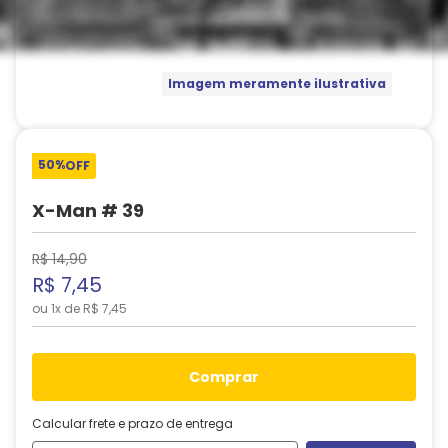
Imagem meramente ilustrativa
50%
OFF
X-Man # 39
R$
14
,
90
R$
7
,
45
ou
1
x de
R$
7
,
45
comprar
Calcular frete e prazo de entrega