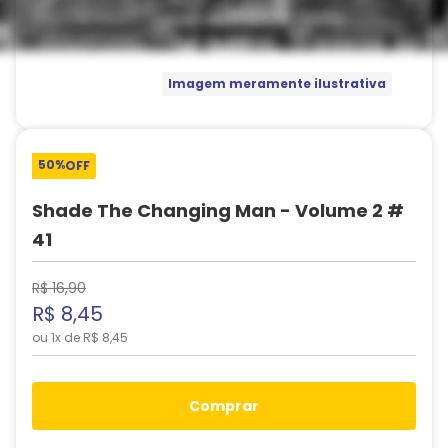
Imagem meramente ilustrativa
50%
OFF
Shade The Changing Man - Volume 2 #
41
R$
16
,
90
R$
8
,
45
ou
1
x de
R$
8
,
45
comprar