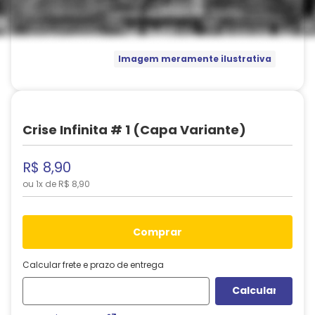
Imagem meramente ilustrativa
Crise Infinita # 1 (Capa Variante)
R$
8
,
90
ou
1
x de
R$
8
,
90
comprar
Calcular frete e prazo de entrega