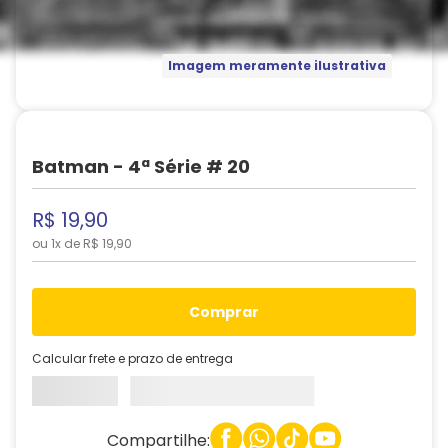
Imagem meramente ilustrativa
Batman - 4ª Série # 20
R$
19
,
90
ou
1
x de
R$
19
,
90
comprar
Calcular frete e prazo de entrega
Compartilhe: