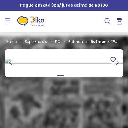
Pague em até 3x s/ juros acima de R$ 100
Super-heróis
DC
Batman
Batman - 4ª
Série # 20