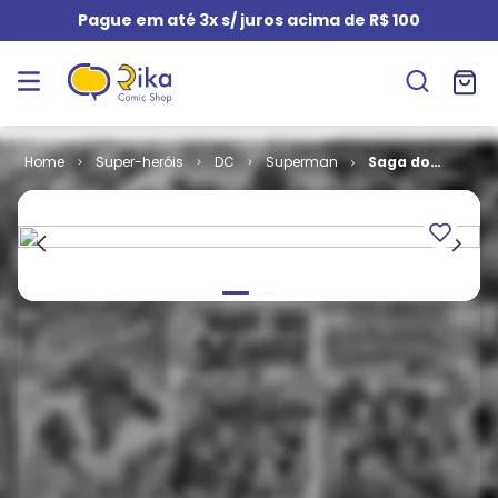
Pague em até 3x s/ juros acima de R$ 100
Super-heróis
DC
Superman
Saga do
Superman #
17