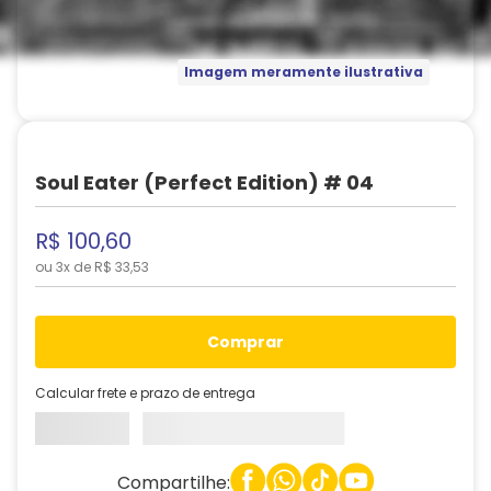
Imagem meramente ilustrativa
Soul Eater (Perfect Edition) # 04
R$
100
,
60
ou
3
x de
R$
33
,
53
comprar
Calcular frete e prazo de entrega
Compartilhe: