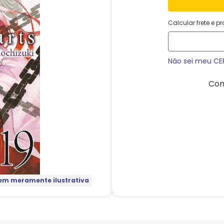
Calcular frete e p
Não sei meu CE
Com
m meramente ilustrativa