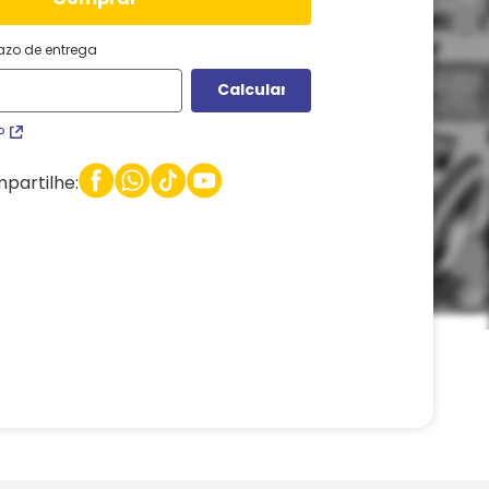
razo de entrega
P
partilhe: