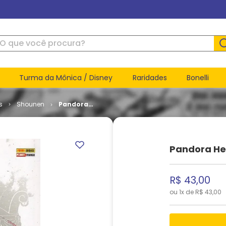
ue você procura?
Turma da Mônica / Disney
Raridades
Bonelli
s
Shounen
Pandora
Hearts
(Reimpressão)
# 19
Pandora He
R$
43
,
00
ou
1
x de
R$
43
,
00