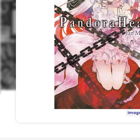
Image