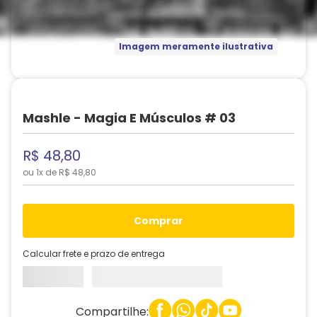
Imagem meramente ilustrativa
Mashle - Magia E Músculos # 03
R$
48
,
80
ou
1
x de
R$
48
,
80
comprar
Calcular frete e prazo de entrega
Compartilhe: