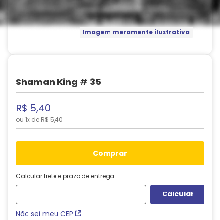
Imagem meramente ilustrativa
Shaman King # 35
R$
5
,
40
ou
1
x de
R$
5
,
40
comprar
Calcular frete e prazo de entrega
Não sei meu CEP