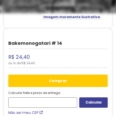
Imagem meramente ilustrativa
Bakemonogatari # 14
R$
24
,
40
ou
1
x de
R$
24
,
40
comprar
Calcular frete e prazo de entrega
Não sei meu CEP