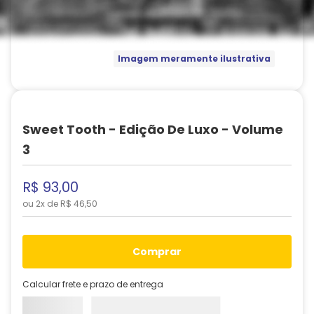
Imagem meramente ilustrativa
Sweet Tooth - Edição De Luxo - Volume
3
R$
93
,
00
ou
2
x de
R$
46
,
50
comprar
Calcular frete e prazo de entrega