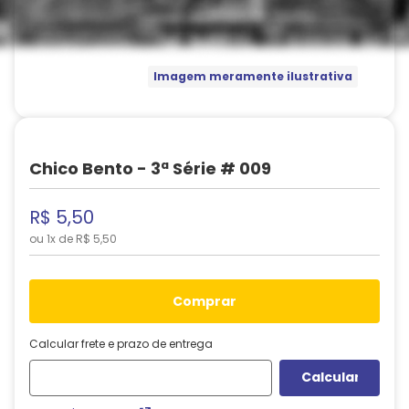
Imagem meramente ilustrativa
Chico Bento - 3ª Série # 009
R$
5
,
50
ou
1
x de
R$
5
,
50
comprar
Calcular frete e prazo de entrega