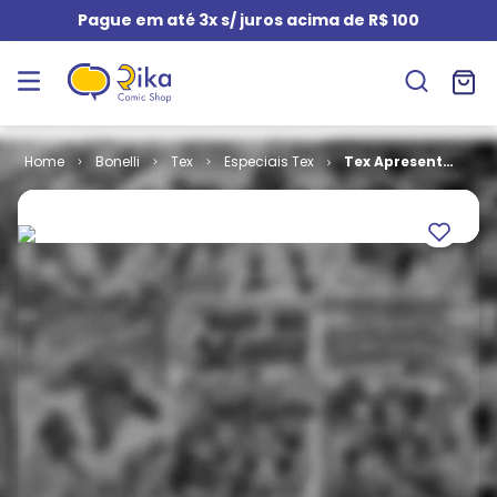
Pague em até 3x s/ juros acima de R$ 100
Bonelli
Tex
Especiais Tex
Tex Apresenta
- Um Rapaz no
Faroeste # 2
(Formato
Italiano)