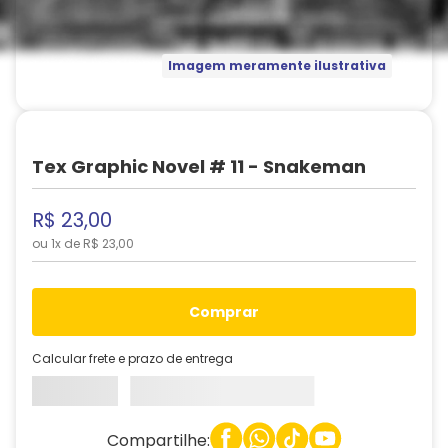
Imagem meramente ilustrativa
Tex Graphic Novel # 11 - Snakeman
R$
23
,
00
ou
1
x de
R$
23
,
00
comprar
Calcular frete e prazo de entrega
Compartilhe: