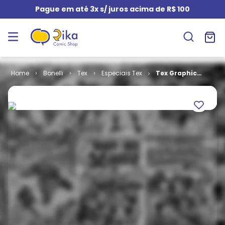
Pague em até 3x s/ juros acima de R$ 100
Bonelli
Tex
Especiais Tex
Tex Graphic
Novel # 11 -
Snakeman