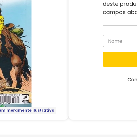
deste produ
campos aba
Com
m meramente ilustrativa