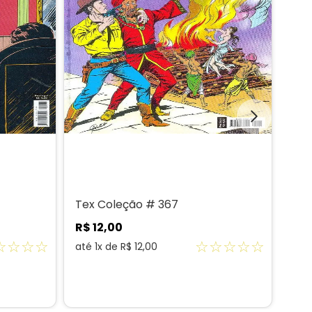
Tex Coleção # 367
Tex
R$
12
,
00
R$
☆
☆
☆
☆
☆
☆
☆
☆
☆
até
1
x de
R$
12
,
00
até