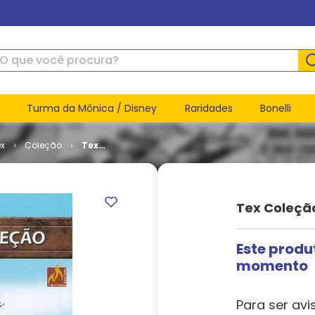
ue você procura?
Turma da Mônica / Disney
Raridades
Bonelli
ex
Coleção
Tex
Coleção #
505
Tex Coleçã
Este produ
momento
Para ser avi