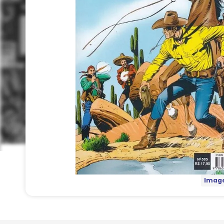
Image