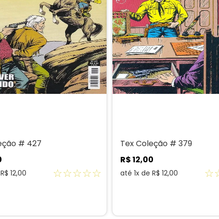
eção # 427
Tex Coleção # 379
0
R$
12
,
00
☆
☆
☆
☆
☆
☆
e
R$
12
,
00
até
1
x de
R$
12
,
00