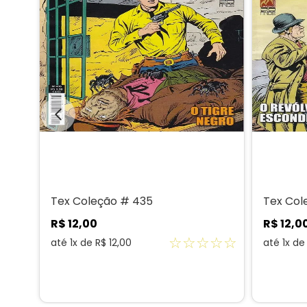
Tex Coleção # 435
Tex Col
R$
12
,
00
R$
12
,
0
☆
☆
☆
☆
☆
☆
☆
até
1
x de
R$
12
,
00
até
1
x d