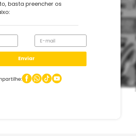
to, basta preencher os
ixo:
Enviar
partilhe: