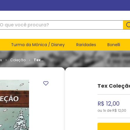
ue você procura?
Turma da Mônica / Disney
Raridades
Bonelli
ex
Coleção
Tex
Coleção #
499
Tex Coleçã
R$
12
,
00
ou
1
x de
R$
12
,
00