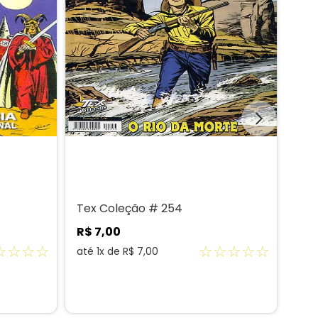
Tex Coleção # 254
Tex
R$
7
,
00
R$
☆
☆
☆
☆
☆
☆
☆
☆
☆
até
1
x de
R$
7
,
00
até