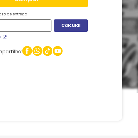
razo de entrega
P
partilhe: