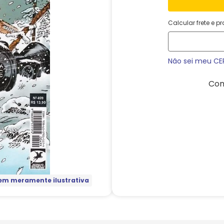
Calcular frete e p
Não sei meu CE
Com
m meramente ilustrativa