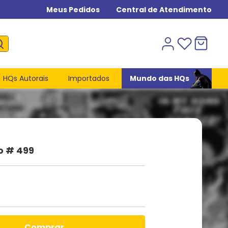
Meus Pedidos
Central de Atendimento
HQs Autorais
Importados
Mundo das HQs
o # 499
comprar