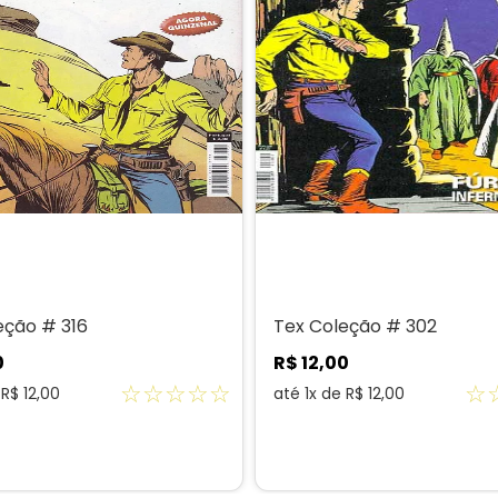
eção # 316
Tex Coleção # 302
0
R$
12
,
00
☆
☆
☆
☆
☆
☆
e
R$
12
,
00
até
1
x de
R$
12
,
00