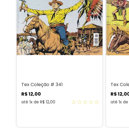
Tex Coleção # 341
Tex Col
R$
12
,
00
R$
12
,
0
☆
☆
☆
☆
☆
☆
☆
até
1
x de
R$
12
,
00
até
1
x d