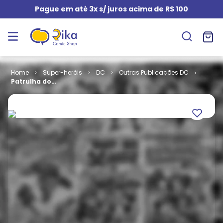
Pague em até 3x s/ juros acima de R$ 100
Super-heróis
DC
Outras Publicações DC
Patrulha do
Destino
(Young
Animal) # 2 -
Nada (Capa
Dura)