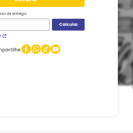
razo de entrega
P
partilhe: