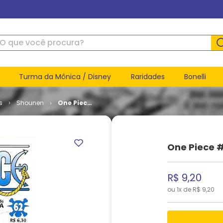
ue você procura?
Turma da Mônica / Disney
Raridades
Bonelli
s
Shounen
One Piece
# 62
One Piece #
R$
9
,
20
ou
1
x de
R$
9
,
20