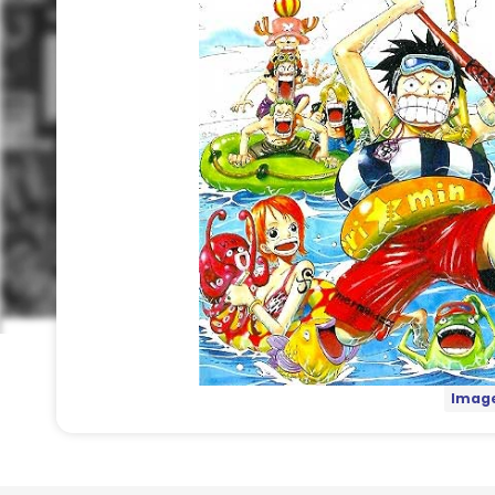
Image