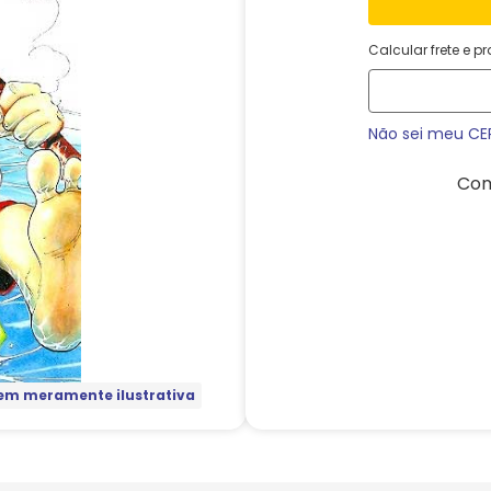
Calcular frete e p
Não sei meu CE
Com
m meramente ilustrativa