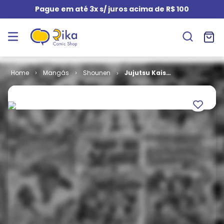
Pague em até 3x s/ juros acima de R$ 100
Mangás
Shounen
Jujutsu Kaisen
# 00 - Escola
Superior de
Jujutsu de
Tokyo