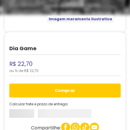
Imagem meramente ilustrativa
Dia Game
R$
22
,
70
ou
1
x de
R$
22
,
70
comprar
Calcular frete e prazo de entrega
Compartilhe: