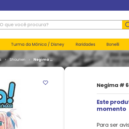
ue você procura?
Turma da Mônica / Disney
Raridades
Bonelli
s
Shounen
Negima #
60
Negima # 6
Este produ
momento
Para ser avi