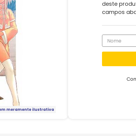
deste produ
campos aba
Com
m meramente ilustrativa