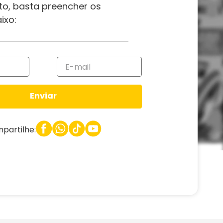
to, basta preencher os
ixo:
Enviar
partilhe: