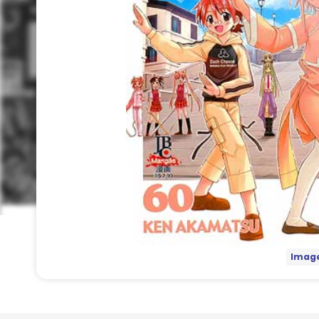
Image