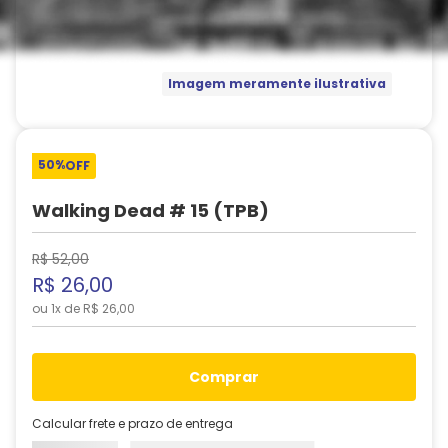
Imagem meramente ilustrativa
50%
OFF
Walking Dead # 15 (TPB)
R$
52
,
00
R$
26
,
00
ou
1
x de
R$
26
,
00
comprar
Calcular frete e prazo de entrega