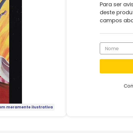
Para ser avi
deste produ
campos aba
Com
m meramente ilustrativa