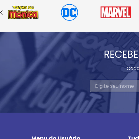
RECEBE
Cada
Menu do Usuário
Tud