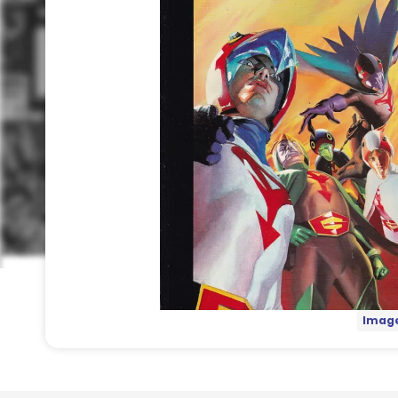
Image