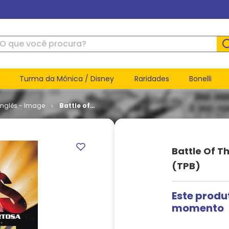
ue você procura?
Turma da Mônica / Disney
Raridades
Bonelli
inglês - Image
Battle of
the
Planets #
2 - Blood
Red Sky
Battle Of T
(TPB)
(TPB)
Este produ
momento