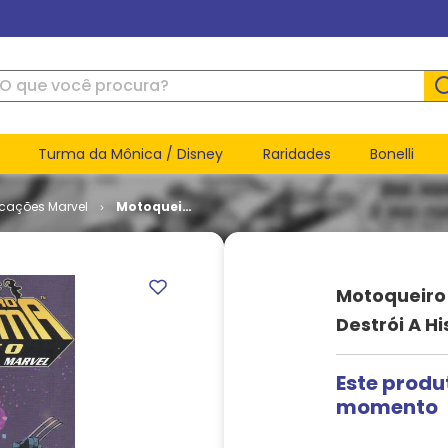
ue você procura?
Turma da Mônica / Disney
Raridades
Bonelli
icações Marvel
Motoqueiro
Fantasma
Cósmico #
2 - Destrói
a História
Motoqueiro
da Marvel
Destrói A H
Este produ
momento