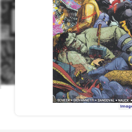
Image