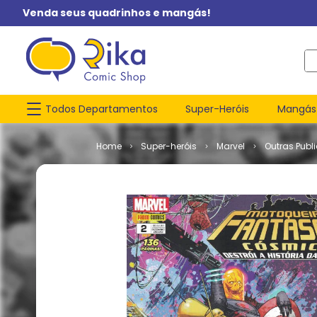
Venda seus quadrinhos e mangás!
O q
Todos Departamentos
Super-Heróis
Mangás
Super-heróis
Marvel
Outras Publ