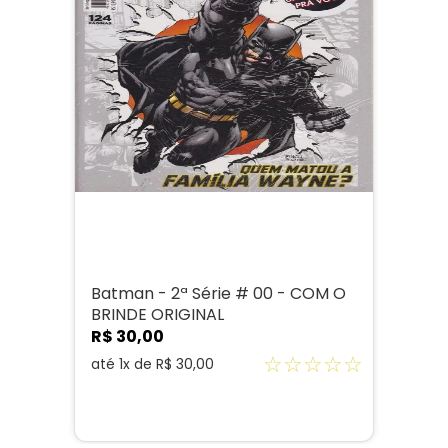
Batman - 2ª Série # 00 - COM O
BRINDE ORIGINAL
R$
30
,
00
☆
☆
☆
☆
☆
até
1
x de
R$
30
,
00