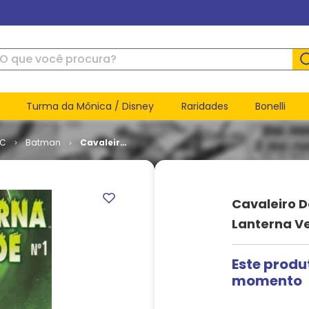
ue você procura?
Turma da Mônica / Disney
Raridades
Bonelli
DC
Batman
Cavaleiro
das Trevas
Apresenta
- Lanterna
Verde # 1
Cavaleiro D
Lanterna Ve
Este produ
momento