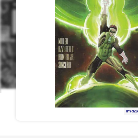
Image