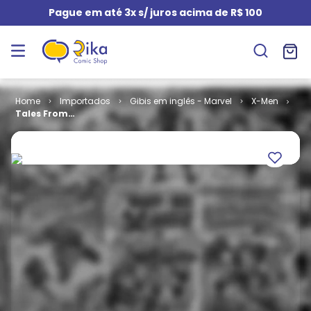
Pague em até 3x s/ juros acima de R$ 100
Importados
Gibis em inglês - Marvel
X-Men
Tales From
the Age of
Apocalypse -
Factor X (TPB)