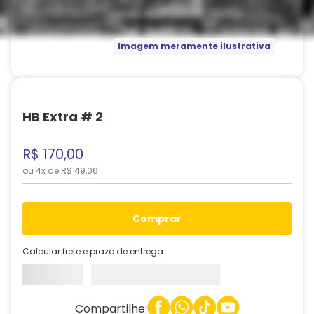
Imagem meramente ilustrativa
HB Extra # 2
R$
170
,
00
ou
4
x de
R$
49
,
06
comprar
Calcular frete e prazo de entrega
Compartilhe: