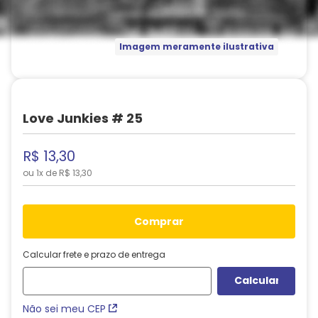
Imagem meramente ilustrativa
Love Junkies # 25
R$
13
,
30
ou
1
x de
R$
13
,
30
comprar
Calcular frete e prazo de entrega
Não sei meu CEP