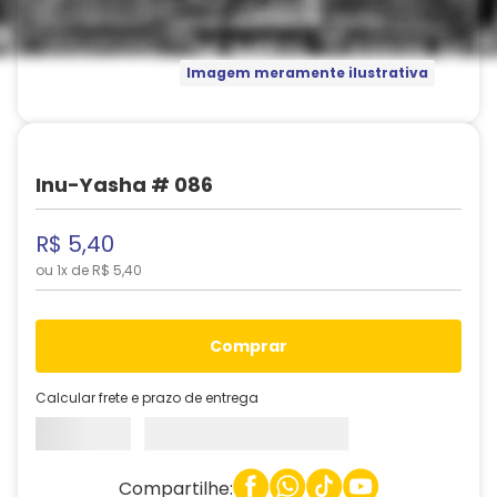
Imagem meramente ilustrativa
Inu-Yasha # 086
R$
5
,
40
ou
1
x de
R$
5
,
40
comprar
Calcular frete e prazo de entrega
Compartilhe: