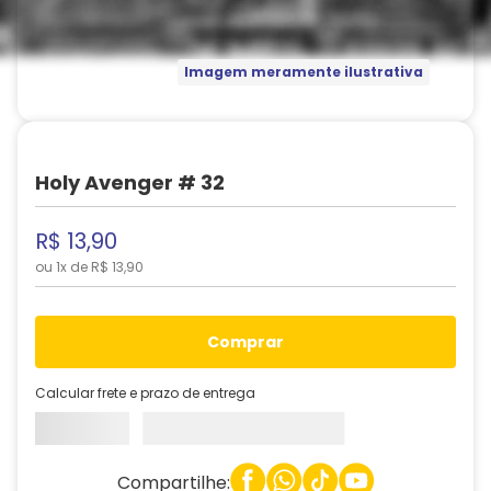
Imagem meramente ilustrativa
Holy Avenger # 32
R$
13
,
90
ou
1
x de
R$
13
,
90
comprar
Calcular frete e prazo de entrega
Compartilhe: