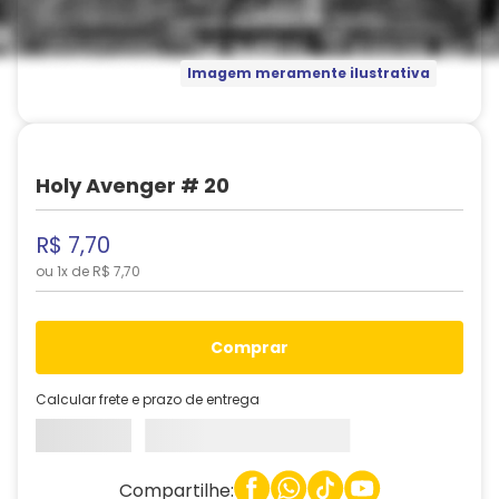
Imagem meramente ilustrativa
Holy Avenger # 20
R$
7
,
70
ou
1
x de
R$
7
,
70
comprar
Calcular frete e prazo de entrega
Compartilhe: