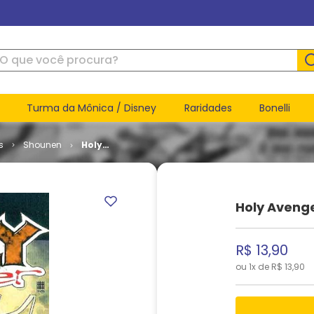
ue você procura?
Turma da Mônica / Disney
Raridades
Bonelli
s
Shounen
Holy
Avenger #
02
Holy Aveng
R$
13
,
90
ou
1
x de
R$
13
,
90