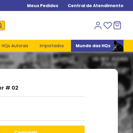
Meus Pedidos
Central de Atendimento
HQs Autorais
Importados
Mundo das HQs
er # 02
comprar