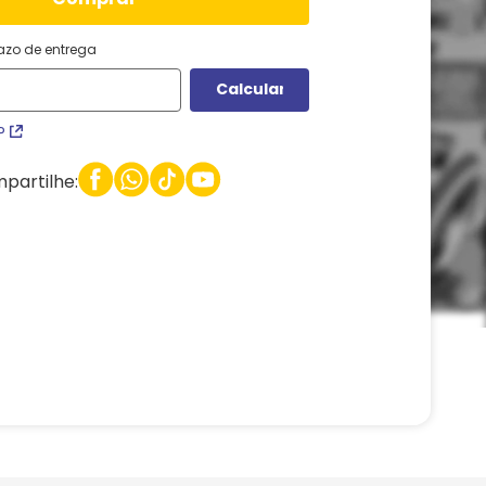
razo de entrega
P
partilhe: