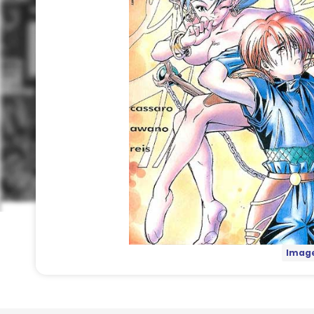
Image