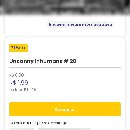
Imagem meramente ilustrativa
78%
OFF
Uncanny Inhumans # 20
R$
8
,
90
R$
1
,
99
ou
1
x de
R$
1
,
99
comprar
Calcular frete e prazo de entrega