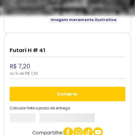
Imagem meramente ilustrativa
Futari H # 41
R$
7
,
20
ou
1
x de
R$
7
,
20
comprar
Calcular frete e prazo de entrega
Compartilhe: